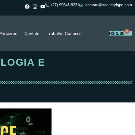
(27) 99641-8231
contato@securitylgpd.com
0
R$
0,00
Parceiros
Contato
Trabalhe Conosco
LOGIA E