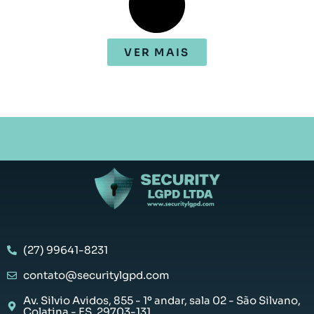
VER MAIS
(27) 99641-8231
contato@securitylgpd.com
Av. Silvio Avidos, 855 - 1º andar, sala 02 - São Silvano,
Colatina - ES, 29703-131