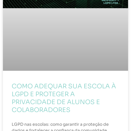
COMO ADEQUAR SUA ESCOLA À
LGPD E PROTEGER A
PRIVACIDADE DE ALUNOS E
COLABORADORES
LGPD nas escolas: como garantir a proteção de
dados e fortalecer a confiança da comunidade