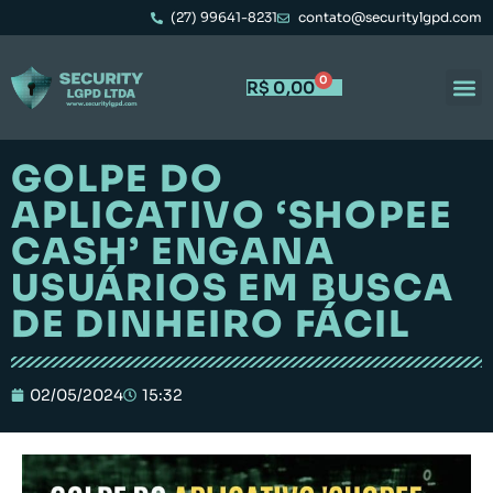
(27) 99641-8231
contato@securitylgpd.com
0
R$
0,00
Portal 
Trabal
GOLPE DO
APLICATIVO ‘SHOPEE
CASH’ ENGANA
USUÁRIOS EM BUSCA
DE DINHEIRO FÁCIL
02/05/2024
15:32