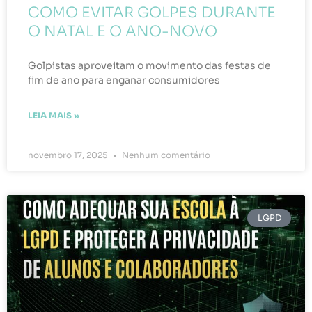
COMO EVITAR GOLPES DURANTE
O NATAL E O ANO-NOVO
Golpistas aproveitam o movimento das festas de
fim de ano para enganar consumidores
LEIA MAIS »
novembro 17, 2025
Nenhum comentário
LGPD