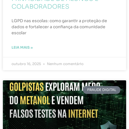
COLABORADORES
LGPD nas escolas: como garantir a proteção de
dados e fortalecer a confiança da comunidade
escolar
LEIA MAIS »
outubro 16, 2025
Nenhum comentário
FRAUDE DIGITAL