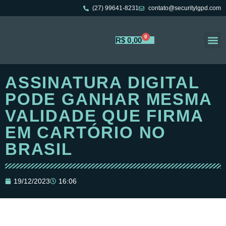
(27) 99641-8231
contato@securitylgpd.com
0
R$
0,00
Portal 
Trabalh
ASSINATURA DIGITAL
PODE GANHAR MESMA
VALIDADE QUE FIRMA
EM CARTÓRIO NO
BRASIL
19/12/2023
16:06