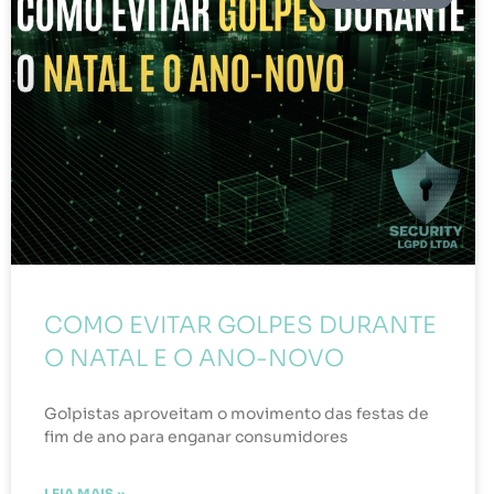
COMO EVITAR GOLPES DURANTE
O NATAL E O ANO-NOVO
Golpistas aproveitam o movimento das festas de
fim de ano para enganar consumidores
LEIA MAIS »