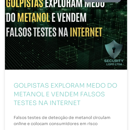
GOLPISTAS EXPLORAM MEDO DO
METANOL E VENDEM FALSOS
TESTES NA INTERNET
Falsos testes de detecção de metanol circulam
online e colocam consumidores em risco