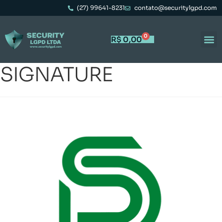
(27) 99641-8231
contato@securitylgpd.com
0
R$
0,00
SIGNATURE