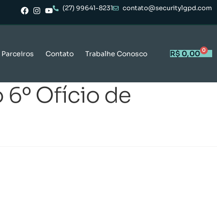
(27) 99641-8231
contato@securitylgpd.com
0
R$
0,00
Parceiros
Contato
Trabalhe Conosco
 6º Ofício de