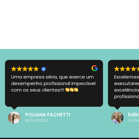
Uma empresa séria, que exerce um
Excelentes
desempenho profissional impecável
executare
com os seus clientes!!!
excelência
profission
nessa jorn
POLIANA FACHETTI
Edil
16/04/2023
14/0