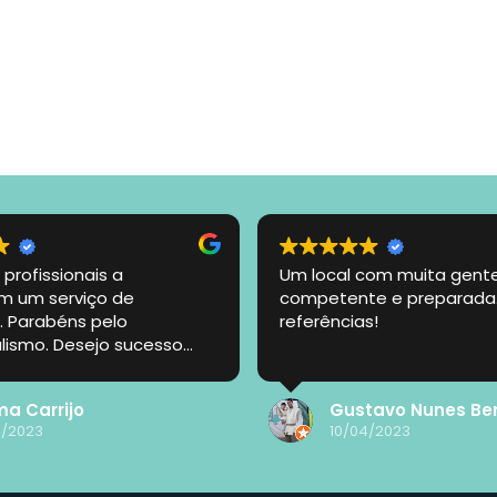
 profissionais a
Um local com muita gent
m um serviço de
competente e preparada
. Parabéns pelo
referências!
alismo. Desejo sucesso
ada!
ma Carrijo
Gustavo Nunes Be
4/2023
10/04/2023