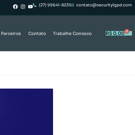
(27) 99641-8231
contato@securitylgpd.com
0
R$
0,00
Parceiros
Contato
Trabalhe Conosco