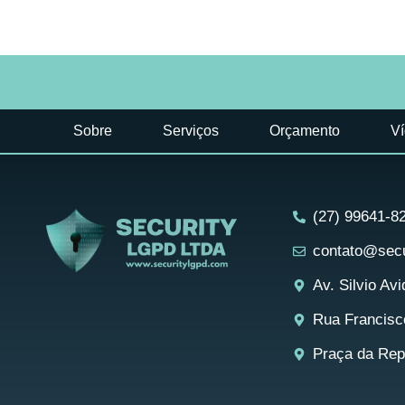
Sobre
Serviços
Orçamento
V
(27) 99641-8
contato@secu
Av. Silvio Av
Rua Francisco
Praça da Repú