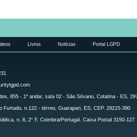
ídeos
Livros
Notícias
Portal LGPD
231
ritylgpd.com
idos, 855 - 1º andar, sala 02 - São Silvano, Colatina - ES, 2
 Furtado, n.122 - térreo, Guarapari, ES, CEP. 29215-390
blica, n. 8, 2° F, Coimbra/Portugal. Caixa Postal 3150-127