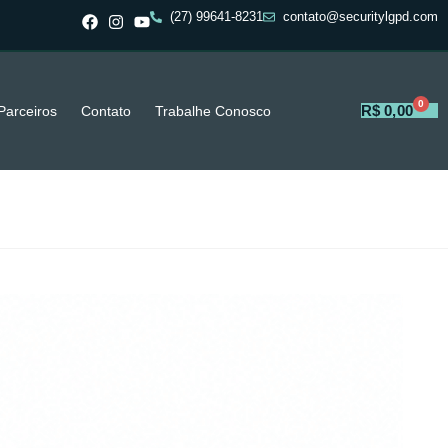
(27) 99641-8231
contato@securitylgpd.com
0
R$
0,00
Parceiros
Contato
Trabalhe Conosco