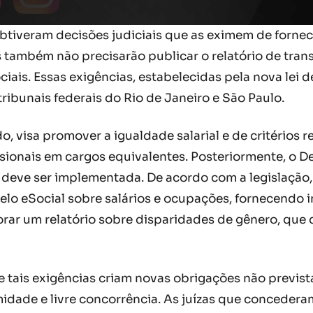
tiveram decisões judiciais que as eximem de fornece
s também não precisarão publicar o relatório de tran
iais. Essas exigências, estabelecidas pela nova lei d
ribunais federais do Rio de Janeiro e São Paulo.
do, visa promover a igualdade salarial e de critérios
sionais em cargos equivalentes. Posteriormente, o Dec
 deve ser implementada. De acordo com a legislaçã
lo eSocial sobre salários e ocupações, fornecendo i
rar um relatório sobre disparidades de gênero, que 
ais exigências criam novas obrigações não previstas 
imidade e livre concorrência. As juízas que concede