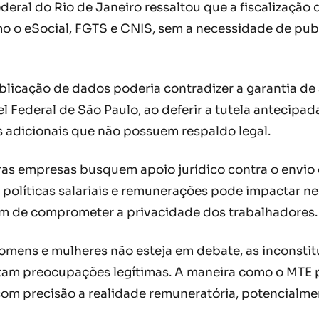
deral do Rio de Janeiro ressaltou que a fiscalização d
o o eSocial, FGTS e CNIS, sem a necessidade de publ
icação de dados poderia contradizer a garantia de an
l Federal de São Paulo, ao deferir a tutela antecipa
s adicionais que não possuem respaldo legal.
ras empresas busquem apoio jurídico contra o envio
políticas salariais e remunerações pode impactar ne
ém de comprometer a privacidade dos trabalhadores.
omens e mulheres não esteja em debate, as inconstitu
ntam preocupações legítimas. A maneira como o MTE pr
com precisão a realidade remuneratória, potencialm