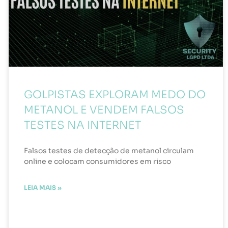
GOLPISTAS EXPLORAM MEDO DO
METANOL E VENDEM FALSOS
TESTES NA INTERNET
Falsos testes de detecção de metanol circulam
online e colocam consumidores em risco
LEIA MAIS »