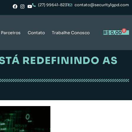
(27) 99641-8231
contato@securitylgpd.com
0
R$
0,00
Parceiros
Contato
Trabalhe Conosco
ESTÁ REDEFININDO AS