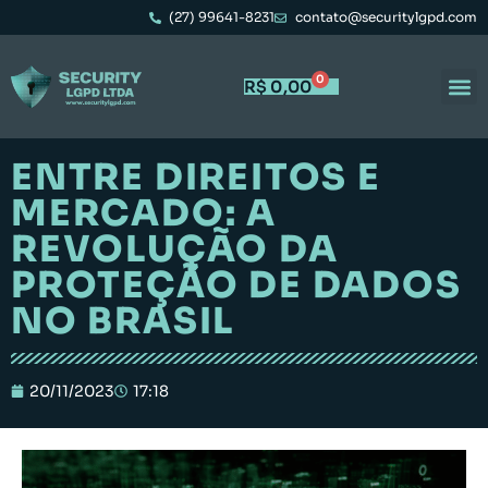
(27) 99641-8231
contato@securitylgpd.com
0
R$
0,00
ENTRE DIREITOS E
MERCADO: A
REVOLUÇÃO DA
PROTEÇÃO DE DADOS
NO BRASIL
20/11/2023
17:18