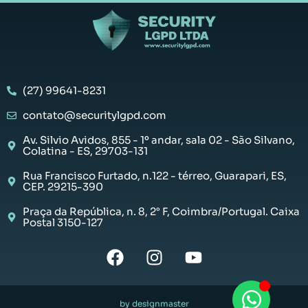
(27) 99641-8231
contato@securitylgpd.com
Av. Silvio Avidos, 855 - 1º andar, sala 02 - São Silvano,
Colatina - ES, 29703-131
Rua Francisco Furtado, n.122 - térreo, Guarapari, ES,
CEP. 29215-390
Praça da República, n. 8, 2° F, Coimbra/Portugal. Caixa
Postal 3150-127
by designmaster