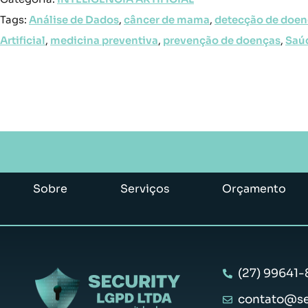
Tags:
Análise de Dados
,
câncer de mama
,
detecção de doen
Artificial
,
medicina preventiva
,
prevenção de doenças
,
Saú
Sobre
Serviços
Orçamento
(27) 99641-
contato@se