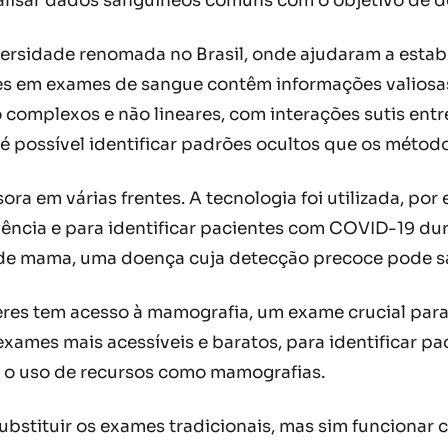
nalisar dados sanguíneos comuns com o objetivo de 
rsidade renomada no Brasil, onde ajudaram a estabel
entes em exames de sangue contêm informações valios
complexos e não lineares, com interações sutis entr
, é possível identificar padrões ocultos que os méto
 em várias frentes. A tecnologia foi utilizada, por 
ncia e para identificar pacientes com COVID-19 du
 de mama, uma doença cuja detecção precoce pode sa
es tem acesso à mamografia, um exame crucial para
exames mais acessíveis e baratos, para identificar 
ar o uso de recursos como mamografias.
ubstituir os exames tradicionais, mas sim funciona