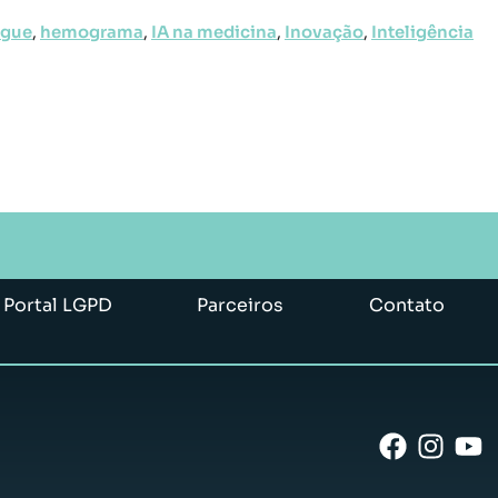
ngue
,
hemograma
,
IA na medicina
,
Inovação
,
Inteligência
Portal LGPD
Parceiros
Contato