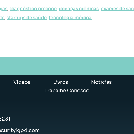
ças
,
diagnóstico precoce
,
doenças crônicas
,
exames de sa
de
,
startups de saúde
,
tecnologia médica
Vídeos
Livros
Notícias
Trabalhe Conosco
8231
curitylgpd.com